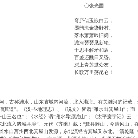
〇张光国
穹庐似玉嵌白云，
墨韵流金染野村。
落木萧萧吟旧阕，
潍河瑟瑟见新轮。
千思不解矛和盾，
百盏还醺日又昏。
怼上青莲邀众友，
长歌万里荡昆仑！
，古称潍水，山东省域内河流，北入渤海。有关潍河的记载，最
潍淄其道”。《汉书·地理志》、《说文》皆谓“潍水出箕屋山”；而
一山三名也”；《水经》谓“潍水导源潍山”；《太平寰宇记》云：
东北流入诸城县境”。元代《齐乘》载：“箕县潍山，今清风山，
“潍水自莒州西北箕屋山发源，东北流经古箕城又东北。”清乾隆