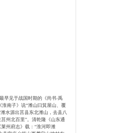
早见于战国时期的《尚书·禹
《淮南子》说“潍山曰箕屋山、覆
“潍水源出莒县东北潍山，去县八
在莒州北百里”。清乾隆《山东通
《莱州府志》载：“淮河即潍