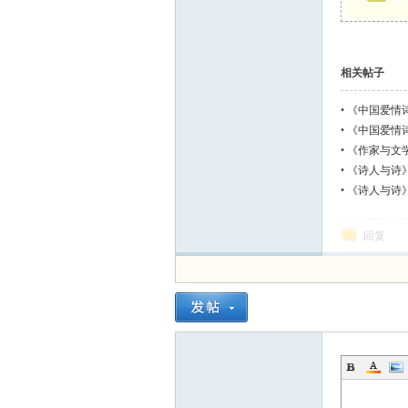
相关帖子
•
《中国爱情
苦谛美学》
•
《中国爱情
恒坐标》
•
《作家与文
菜〉之圃中日
•
《诗人与诗
镜里波澜
•
《诗人与诗
是惊心动魄
回复