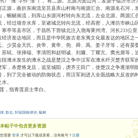
汉书》“潍”字作“淮”）。有二源。北源为箕山河，发源于临沂市
河正源，曲折东南流至莒县库山村南与南源汇合。南源名石河，
山，蜿蜒南流，到库山乡源河村转向东北流，左会北源。两源汇
流，经过墙夼水库，至诸城北转向北流，经高密，入潍坊市峡山
寒亭等县市区，于昌邑下营镇北注入渤海莱州湾。河长233公里，
仅经济发达地区，而且是中华民族古老东夷文化最发达的地区之
氏、少昊金天氏、炎帝、黄帝、尧、舜、禹、姜子牙等，还有晏
、苏轼、张择端、李清照和赵明诚、刘墉、丁耀亢、窦光鼐等，
坊段潍水发生的潍水之战是楚汉之争中汉军在潍水歼灭楚齐联军
楚军，杀楚将龙且，追至城阳，虏齐王田广，使楚汉之争逐渐明
转，到了完全被动的防御状态，而汉军则进入全面战略大反攻的
之水。
，指青莲居士李白。
律
,
歌右
,
轩辕国格律诗
,
毓榕
本帖子中包含更多资源
您需要
登录
才可以下载或查看，没有账号？
注册