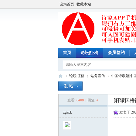
设为首页
收藏本站
首页
论坛|征稿
会员签约
论坛|征稿
站务宣传
中国诗歌馆|中
[轩辕国格
查看:
8408
|
回复:
4
中
»
›
›
zgsxk
发表于 2023-