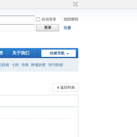
自动登录
找回密码
登录
注册
榜
关于我们
快捷导航
志投稿
七绝
诗典
静谧的夜
诗刊投稿
歌
沁园春
世界诗刊网
桐雨怀柔
蝉声
返回列表