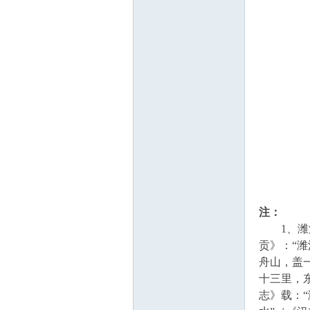
国
诗
注：
1、潍河
贡》：“
舟山，盖
十三里，
志》载：