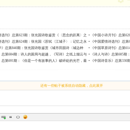
诗选刊》总第623期：张光国诗歌鉴赏《〈思念的距离〉之
•
《中国小诗月刊》总第6
即归处》
诗选刊》总第624期：张光国《苏轼〈江城子〉：记忆之永
•
《中国爱情诗选刊》总第
诗学与淡境深情》
学》总第840期：张光国诗歌鉴赏《城市田园诗〈城边种
•
《中国草原诗刊》总第6
月长》
魂》
》总第684期：诗人的困局与超越，《写诗》之纸上烟云与
•
《诗人与诗》总第685
动》
》总第691期：《你是一个有故事的人》破碎处的光芒，最
•
《中国诗音乐》总第33
还有一些帖子被系统自动隐藏，点此展开