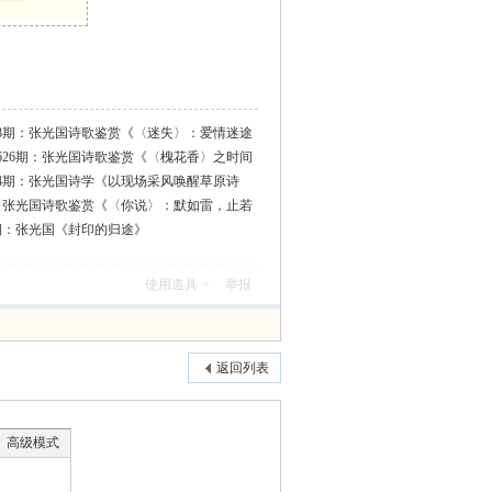
28期：张光国诗歌鉴赏《〈迷失〉：爱情迷途
626期：张光国诗歌鉴赏《〈槐花香〉之时间
14期：张光国诗学《以现场采风唤醒草原诗
期：张光国诗歌鉴赏《〈你说〉：默如雷，止若
0期：张光国《封印的归途》
使用道具
举报
返回列表
高级模式