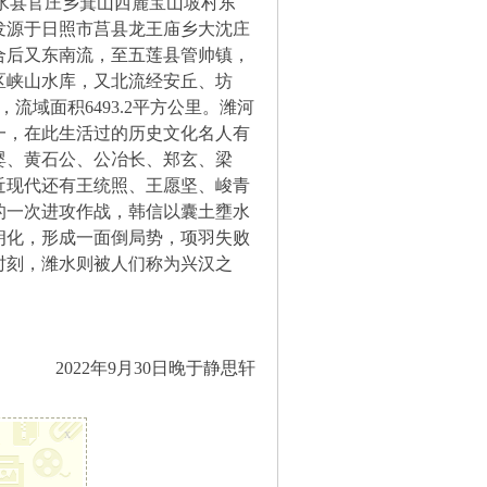
沂水县官庄乡箕山西麓宝山坡村东
发源于日照市莒县龙王庙乡大沈庄
合后又东南流，至五莲县管帅镇，
区峡山水库，又北流经安丘、坊
流域面积6493.2平方公里。潍河
一，在此生活过的历史文化名人有
婴、黄石公、公冶长、郑玄、梁
近现代还有王统照、王愿坚、峻青
的一次进攻作战，韩信以囊土壅水
朗化，形成一面倒局势，项羽失败
时刻，潍水则被人们称为兴汉之
2022年9月30日晚于静思轩
x