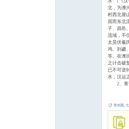
水”（《
北，为潍
歌
村西北屋
屈而东北
子、昌邑、
流域，不
太昊伏羲
鸿、刘勰
等。在潍
之计击破
会
已不可逆
水，汉运
2、青莲
张光国
,
七
网