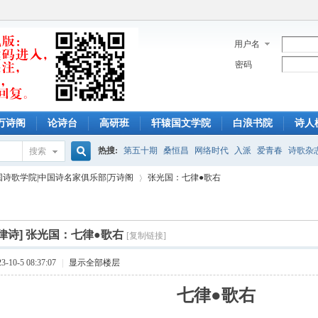
用户名
密码
万诗阁
论诗台
高研班
轩辕国文学院
白浪书院
诗人
热搜:
第五十期
桑恒昌
网络时代
入派
爱青春
诗歌杂
搜索
搜
国诗歌学院|中国诗名家俱乐部|万诗阁
张光国：七律●歌右
《诗人与诗》
古体诗投稿
爱情小诗
小诗
绝句
现代诗
索
律诗]
张光国：七律●歌右
[复制链接]
›
10-5 08:37:07
|
显示全部楼层
七律●歌右