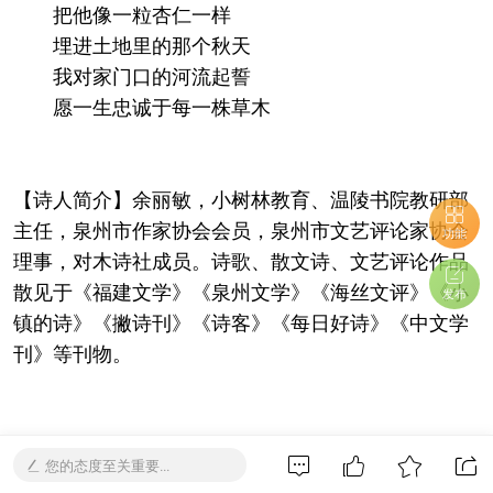
把他像一粒杏仁一样
埋进土地里的那个秋天
我对家门口的河流起誓
愿一生忠诚于每一株草木
【诗人简介】余丽敏，小树林教育、温陵书院教研部
主任，泉州市作家协会会员，泉州市文艺评论家协会
功能
理事，对木诗社成员。诗歌、散文诗、文艺评论作品
散见于《福建文学》《泉州文学》《海丝文评》《小
发布
镇的诗》《撇诗刊》《诗客》《每日好诗》《中文学
刊》等刊物。
『评论赏析』
您的态度至关重要...
诗友余丽敏的小诗《爷爷的名字叫余草木》抒发