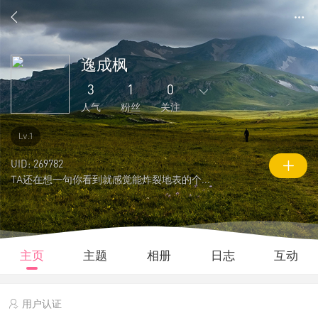
逸成枫
3
1
0
人气
粉丝
关注
0
0
0
0
0
Lv.1
主题
回复
日志
相册
好友
UID: 269782
TA还在想一句你看到就感觉能炸裂地表的个性签名
1
0
0
3
0
粉丝
关注
说说
人气
积分
主页
主题
相册
日志
互动
用户认证